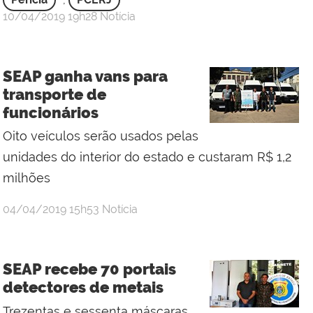
por
publicado
10/04/2019
19h28
Notícia
Gabinete
de
Intervenção
SEAP ganha vans para
Federal
transporte de
funcionários
Oito veículos serão usados pelas
unidades do interior do estado e custaram R$ 1,2
milhões
por
publicado
04/04/2019
15h53
Notícia
samara
aragão
SEAP recebe 70 portais
detectores de metais
Trezentas e sessenta máscaras