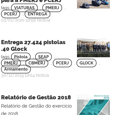
Carneiro
-
tags:
VIATURAS
,
PMERJ
,
3
PCERJ
,
ENTREGA
por
publicado
Sgt
03/01/2020
11h56
Notícia
Sgt
Rafael
de
Entrega 27.424 pistolas
Oliveira
.40 Glock
Carneiro
-
tags:
Pistola
,
SEAP
,
3
PMERJ
,
CBMERJ
,
PCERJ
,
GLOCK
,
Sgt
Armamento
por
publicado
30/12/2019
12h14
Notícia
Sgt
Rafael
de
Relatório de Gestão 2018
Oliveira
Carneiro
Relatório de Gestão do exercício
-
de 2018