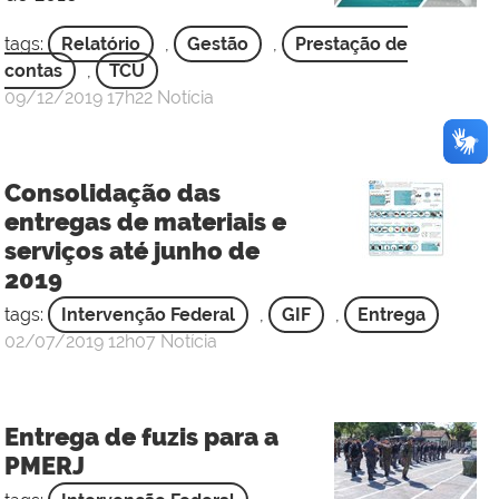
3
Sgt
tags:
Relatório
,
Gestão
,
Prestação de
contas
,
TCU
por
publicado
09/12/2019
17h22
Notícia
Sgt
Rafael
de
Consolidação das
Oliveira
entregas de materiais e
Carneiro
serviços até junho de
-
2019
3
Sgt
tags:
Intervenção Federal
,
GIF
,
Entrega
por
publicado
02/07/2019
12h07
Notícia
Gabinete
de
Intervenção
Entrega de fuzis para a
Federal
PMERJ