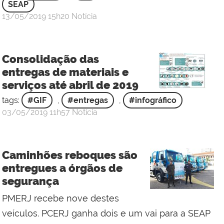
SEAP
por
publicado
13/05/2019
15h20
Notícia
GIF
Consolidação das
entregas de materiais e
serviços até abril de 2019
tags:
#GIF
,
#entregas
,
#infográfico
por
publicado
03/05/2019
11h57
Notícia
Gabinete
de
Intervenção
Caminhões reboques são
Federal
entregues a órgãos de
segurança
PMERJ recebe nove destes
veículos. PCERJ ganha dois e um vai para a SEAP