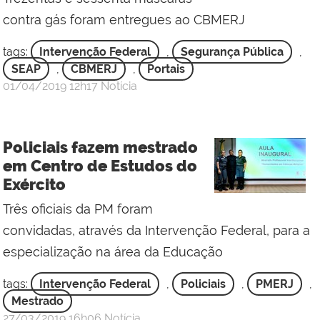
contra gás foram entregues ao CBMERJ
tags:
Intervenção Federal
,
Segurança Pública
,
SEAP
,
CBMERJ
,
Portais
por
publicado
01/04/2019
12h17
Notícia
Gabinete
de
Intervenção
Policiais fazem mestrado
Federal
em Centro de Estudos do
Exército
Três oficiais da PM foram
convidadas, através da Intervenção Federal, para a
especialização na área da Educação
tags:
Intervenção Federal
,
Policiais
,
PMERJ
,
Mestrado
por
publicado
27/03/2019
16h06
Notícia