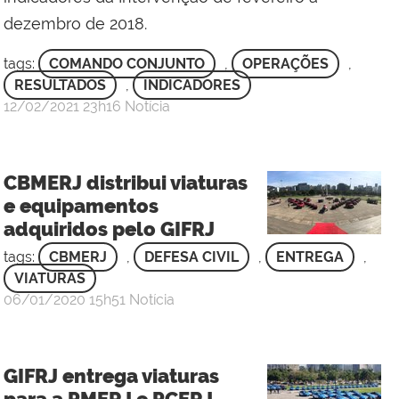
dezembro de 2018.
tags:
COMANDO CONJUNTO
,
OPERAÇÕES
,
RESULTADOS
,
INDICADORES
por
publicado
12/02/2021
23h16
Notícia
Elayne
Chrystina
dos
CBMERJ distribui viaturas
Santos
e equipamentos
Marques
adquiridos pelo GIFRJ
de
Abrantes
tags:
CBMERJ
,
DEFESA CIVIL
,
ENTREGA
,
VIATURAS
por
publicado
06/01/2020
15h51
Notícia
Sgt
Rafael
de
GIFRJ entrega viaturas
Oliveira
para a PMERJ e PCERJ