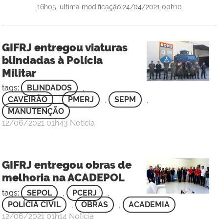
16h05,
última modificação
24/04/2021 00h10
GIFRJ entregou viaturas
blindadas à Polícia
Militar
tags:
BLINDADOS
,
CAVEIRÃO
,
PMERJ
,
SEPM
,
MANUTENÇÃO
por
publicado
12/06/2021
01h43
Notícia
Ana
Clara
da
GIFRJ entregou obras de
Silva
melhoria na ACADEPOL
Fonseca
-
tags:
SEPOL
,
PCERJ
,
Maj
POLÍCIA CIVIL
,
OBRAS
,
ACADEMIA
por
publicado
12/06/2021
01h14
Notícia