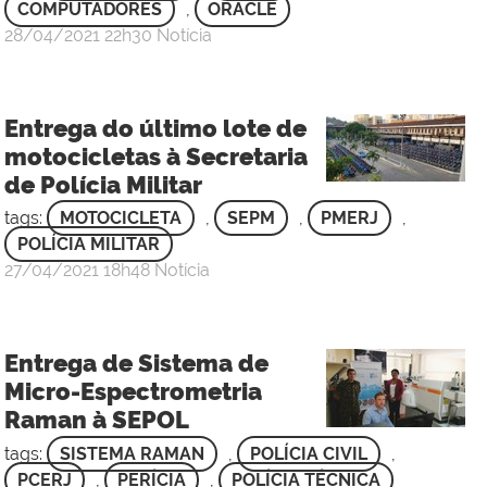
COMPUTADORES
,
ORACLE
por
publicado
28/04/2021
22h30
Notícia
Sgt
Rafael
de
Entrega do último lote de
Oliveira
motocicletas à Secretaria
Carneiro
de Polícia Militar
-
3
tags:
MOTOCICLETA
,
SEPM
,
PMERJ
,
Sgt
POLÍCIA MILITAR
por
publicado
27/04/2021
18h48
Notícia
Sgt
Rafael
de
Entrega de Sistema de
Oliveira
Micro-Espectrometria
Carneiro
Raman à SEPOL
-
3
tags:
SISTEMA RAMAN
,
POLÍCIA CIVIL
,
Sgt
PCERJ
,
PERÍCIA
,
POLÍCIA TÉCNICA