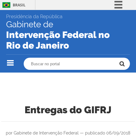
BRASIL
Skip
Simplifique!
Presidência da República
to
Gabinete de
content.
Comunica BR
|
Intervenção Federal no
Participe
Skip
to
Rio de Janeiro
Acesso à informação
navigation
Legislação
Buscar no portal
Buscar no portal
Canais
Entregas do GIFRJ
por
Gabinete de Intervenção Federal
—
publicado
06/09/2018