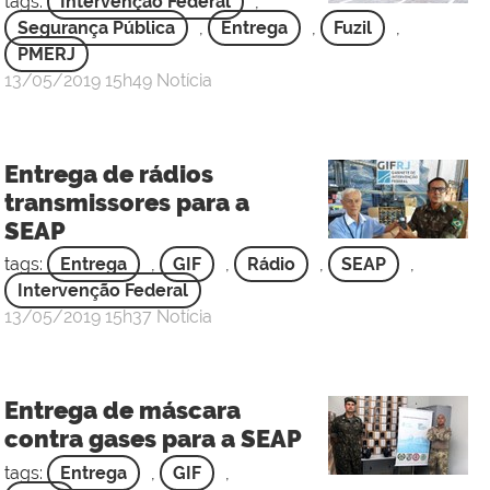
tags:
Intervenção Federal
,
Segurança Pública
,
Entrega
,
Fuzil
,
PMERJ
por
publicado
13/05/2019
15h49
Notícia
GIF
Entrega de rádios
transmissores para a
SEAP
tags:
Entrega
,
GIF
,
Rádio
,
SEAP
,
Intervenção Federal
por
publicado
13/05/2019
15h37
Notícia
GIF
Entrega de máscara
contra gases para a SEAP
tags:
Entrega
,
GIF
,