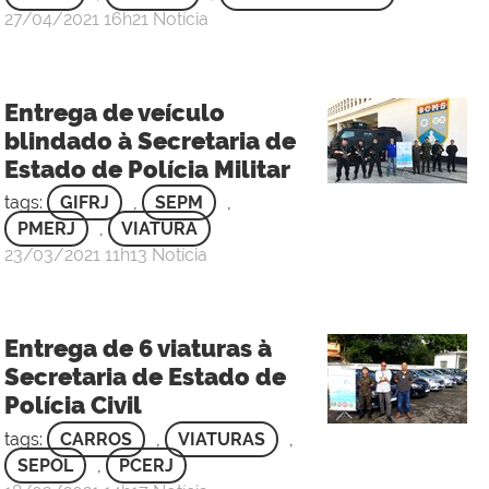
por
publicado
27/04/2021
16h21
Notícia
Sgt
Rafael
de
Entrega de veículo
Oliveira
blindado à Secretaria de
Carneiro
Estado de Polícia Militar
-
3
tags:
GIFRJ
,
SEPM
,
Sgt
PMERJ
,
VIATURA
por
publicado
23/03/2021
11h13
Notícia
Sgt
Rafael
de
Entrega de 6 viaturas à
Oliveira
Secretaria de Estado de
Carneiro
Polícia Civil
-
3
tags:
CARROS
,
VIATURAS
,
Sgt
SEPOL
,
PCERJ