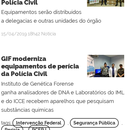
Polícia Civil
Equipamentos serão distribuídos
a delegacias e outras unidades do órgão
por
publicado
15/04/2019
18h42
Notícia
samara
aragão
GIF moderniza
equipamentos de perícia
da Polícia Civil
Instituto de Genética Forense
ganha analisadores de DNA e Laboratórios do IML
e do ICCE recebem aparelhos que pesquisam
substâncias químicas
tags:
Intervenção Federal
,
Segurança Pública
,
Perícia
,
PCERJ