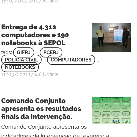
por
publicado
18/03/2021
14h17
Notícia
Sgt
Rafael
de
Entrega de 4.312
Oliveira
computadores e 190
Carneiro
notebooks à SEPOL
-
3
tags:
GIFRJ
,
PCERJ
,
Sgt
POLÍCIA CIVIL
,
COMPUTADORES
,
NOTEBOOKS
por
publicado
11/03/2021
17h48
Notícia
Gabinete
de
Intervenção
Comando Conjunto
Federal
apresenta os resultados
finais da Intervenção.
Comando Conjunto apresenta os
indicadores da Intervenção de fevereiro a