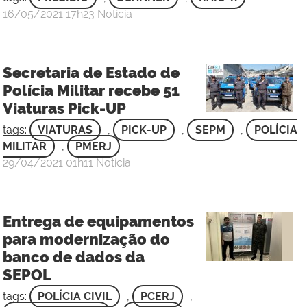
por
publicado
16/05/2021
17h23
Notícia
Ana
Clara
da
Secretaria de Estado de
Silva
Polícia Militar recebe 51
Fonseca
Viaturas Pick-UP
-
Maj
tags:
VIATURAS
,
PICK-UP
,
SEPM
,
POLÍCIA
MILITAR
,
PMERJ
por
publicado
29/04/2021
01h11
Notícia
Sgt
Rafael
de
Entrega de equipamentos
Oliveira
para modernização do
Carneiro
banco de dados da
-
SEPOL
3
Sgt
tags:
POLÍCIA CIVIL
,
PCERJ
,