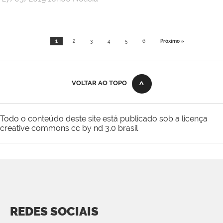
Gabinete
de
Intervenção
1
2
3
4
5
6
Próximo »
Federal
VOLTAR AO TOPO
Todo o conteúdo deste site está publicado sob a licença
creative commons cc by nd 3.0 brasil
REDES SOCIAIS