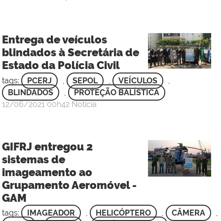
Ana
Clara
da
Entrega de veículos
Silva
blindados à Secretária de
Fonseca
Estado da Polícia Civil
-
Maj
tags:
PCERJ
,
SEPOL
,
VEÍCULOS
,
BLINDADOS
,
PROTEÇÃO BALÍSTICA
por
publicado
12/06/2021
00h42
Notícia
Sgt
Rafael
de
GIFRJ entregou 2
Oliveira
sistemas de
Carneiro
imageamento ao
-
Grupamento Aeromóvel -
3
GAM
Sgt
tags:
IMAGEADOR
,
HELICÓPTERO
,
CÂMERA
,