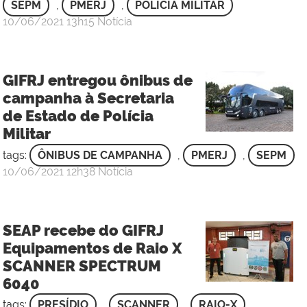
SEPM
,
PMERJ
,
POLÍCIA MILITAR
por
publicado
10/06/2021
13h15
Notícia
Sgt
Rafael
de
GIFRJ entregou ônibus de
Oliveira
campanha à Secretaria
Carneiro
de Estado de Polícia
-
Militar
3
Sgt
tags:
ÔNIBUS DE CAMPANHA
,
PMERJ
,
SEPM
por
publicado
10/06/2021
12h38
Notícia
Sgt
Rafael
de
SEAP recebe do GIFRJ
Oliveira
Equipamentos de Raio X
Carneiro
SCANNER SPECTRUM
-
6040
3
Sgt
tags:
PRESÍDIO
,
SCANNER
,
RAIO-X