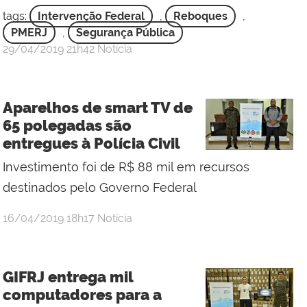
tags:
Intervenção Federal
,
Reboques
,
PMERJ
,
Segurança Pública
por
publicado
29/04/2019
21h42
Notícia
Gabinete
de
Intervenção
Aparelhos de smart TV de
65 polegadas são
entregues à Polícia Civil
Investimento foi de R$ 88 mil em recursos
destinados pelo Governo Federal
por
publicado
16/04/2019
18h17
Notícia
samara
aragão
GIFRJ entrega mil
computadores para a