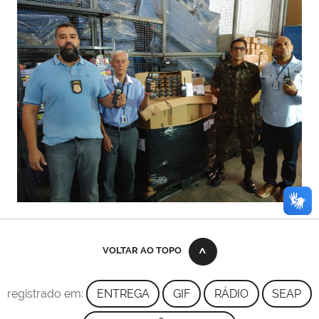
VOLTAR AO TOPO
registrado em:
ENTREGA
GIF
RÁDIO
SEAP