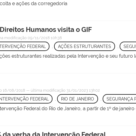
olta e ações da corregedoria
ireitos Humanos visita o GIF
ma modificação
09/11/2018 10h38
NTERVENÇÃO FEDERAL
,
AÇÕES ESTRUTURANTES
,
SEGU
ções estruturantes realizadas pela Intervenção e seu futuro
o
16/08/2018
—
última modificação
31/01/2023 13h02
INTERVENÇÃO FEDERAL
,
RIO DE JANEIRO
,
SEGURANÇA 
rvenção Federal do Rio de Janeiro, a partir de 1º de janeiro
 da verba da Intervenção Federal