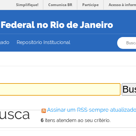
Simplifique!
Comunica BR
Participe
Acesso à infor
Federal no Rio de Janeiro
Busca
Busca
gado
Repositório Institucional
busca
Assinar um RSS sempre atualizado
6
itens atendem ao seu critério.