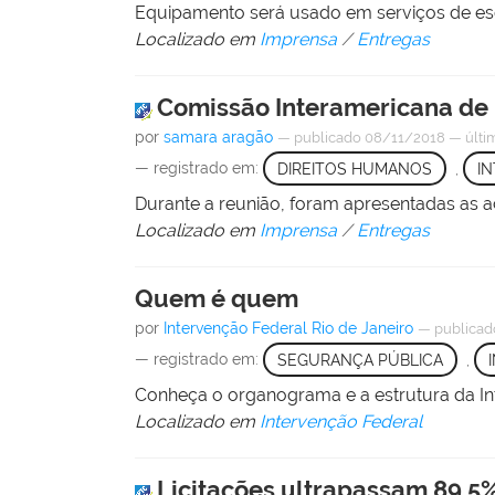
Equipamento será usado em serviços de esc
Localizado em
Imprensa
/
Entregas
Comissão Interamericana de D
por
samara aragão
—
publicado
08/11/2018
—
últi
— registrado em:
DIREITOS HUMANOS
,
I
Durante a reunião, foram apresentadas as a
Localizado em
Imprensa
/
Entregas
Quem é quem
por
Intervenção Federal Rio de Janeiro
—
publicad
— registrado em:
SEGURANÇA PÚBLICA
,
Conheça o organograma e a estrutura da Inte
Localizado em
Intervenção Federal
Licitações ultrapassam 89,5%