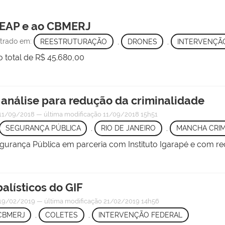
 SEAP e ao CBMERJ
strado em:
REESTRUTURAÇÃO
,
DRONES
,
INTERVENÇÃ
 total de R$ 45.680,00
 análise para redução da criminalidade
11/09/2018
—
última modificação
11/09/2018 15h51
SEGURANÇA PÚBLICA
,
RIO DE JANEIRO
,
MANCHA CRIM
Segurança Pública em parceria com Instituto Igarapé e com r
alísticos do GIF
19/02/2019
—
última modificação
21/02/2019 14h56
CBMERJ
,
COLETES
,
INTERVENÇÃO FEDERAL