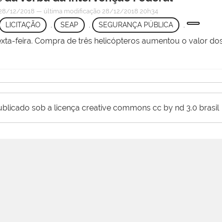
28/12/2018
—
última modificação
28/12/2018 20h34
LICITAÇÃO
,
SEAP
,
SEGURANÇA PÚBLICA
,
exta-feira. Compra de três helicópteros aumentou o valor d
ublicado sob a licença creative commons cc by nd 3.0 brasil