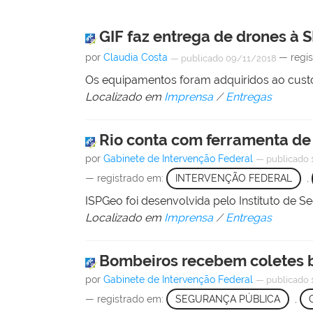
GIF faz entrega de drones à
por
Claudia Costa
— regi
—
publicado
09/11/2018
Os equipamentos foram adquiridos ao custo
Localizado em
Imprensa
/
Entregas
Rio conta com ferramenta de
por
Gabinete de Intervenção Federal
—
publicado
— registrado em:
INTERVENÇÃO FEDERAL
,
ISPGeo foi desenvolvida pelo Instituto de 
Localizado em
Imprensa
/
Entregas
Bombeiros recebem coletes b
por
Gabinete de Intervenção Federal
—
publicado
— registrado em:
SEGURANÇA PÚBLICA
,