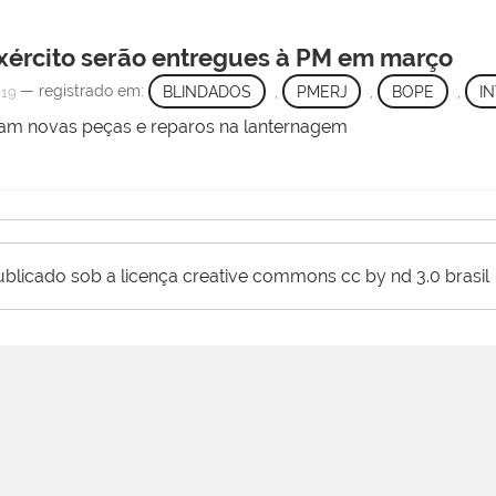
xército serão entregues à PM em março
— registrado em:
BLINDADOS
,
PMERJ
,
BOPE
,
I
019
eram novas peças e reparos na lanternagem
ublicado sob a licença creative commons cc by nd 3.0 brasil