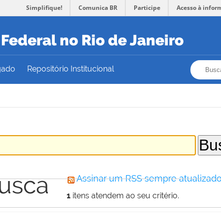
Simplifique!
Comunica BR
Participe
Acesso à infor
Federal no Rio de Janeiro
Busca
Busca
gado
Repositório Institucional
busca
Assinar um RSS sempre atualizado
1
itens atendem ao seu critério.