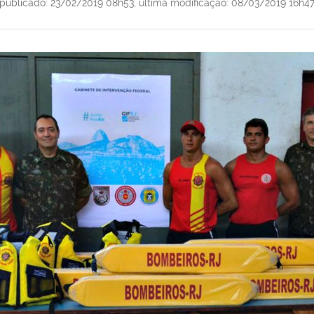
publicado
:
23/02/2019 08h53
,
última modificação
:
08/03/2019 16h4