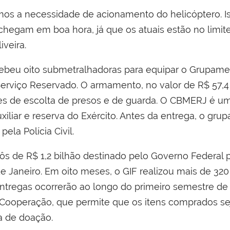
mos a necessidade de acionamento do helicóptero. I
egam em boa hora, já que os atuais estão no limite d
veira.
beu oito submetralhadoras para equipar o Grupament
 Serviço Reservado. O armamento, no valor de R$ 57,4
es de escolta de presos e de guarda. O CBMERJ é u
uxiliar e reserva do Exército. Antes da entrega, o gr
ela Polícia Civil.
pôs de R$ 1,2 bilhão destinado pelo Governo Federal 
e Janeiro. Em oito meses, o GIF realizou mais de 320
 entregas ocorrerão ao longo do primeiro semestre d
Cooperação, que permite que os itens comprados sej
a de doação.