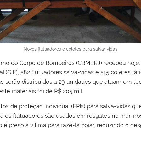
Novos flutuadores e coletes para salvar vidas
imo do Corpo de Bombeiros (CBMERJ) recebeu hoje,
l (GIF), 582 flutuadores salva-vidas e 515 coletes tá
ns serão distribuídos a 29 unidades que atuam em tod
este materiais foi de R$ 205 mil.
s de proteção individual (EPIs) para salva-vidas que
 Já os flutuadores são usados em resgates no mar, no
é preso à vítima para fazê-la boiar, reduzindo o desg