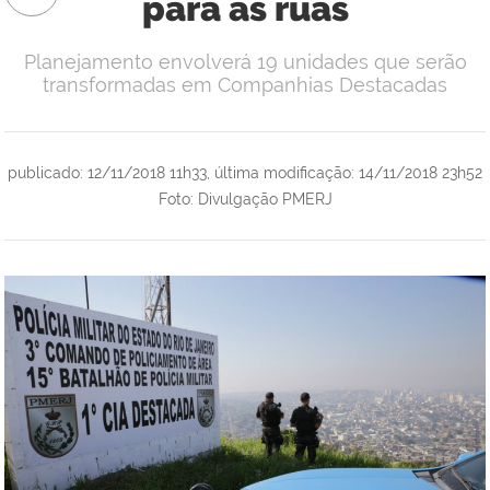
para as ruas
Planejamento envolverá 19 unidades que serão
transformadas em Companhias Destacadas
publicado
:
12/11/2018 11h33
,
última modificação
:
14/11/2018 23h52
Foto: Divulgação PMERJ