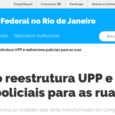
Simplifique!
Comunica BR
Participe
Acesso à infor
Federal no Rio de Janeiro
Busca
Busca
gado
Repositório Institucional
strutura UPP e redireciona policiais para as ruas
 reestrutura UPP e
oliciais para as ru
lverá 19 unidades que serão transformadas em Com