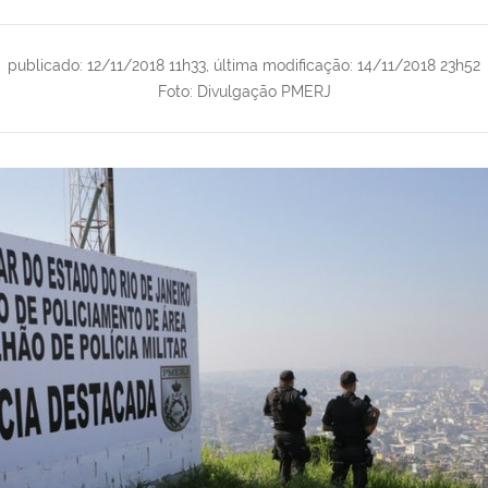
publicado
:
12/11/2018 11h33
,
última modificação
:
14/11/2018 23h52
Foto: Divulgação PMERJ