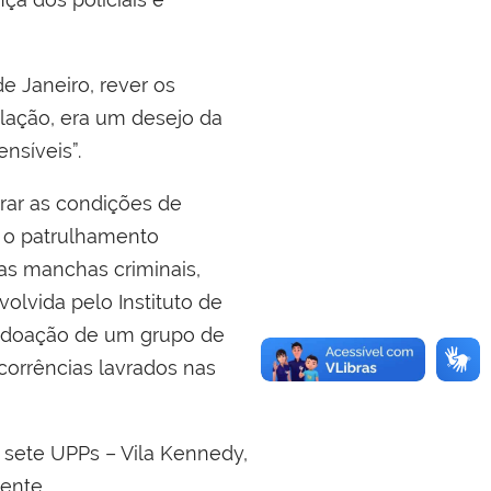
e Janeiro, rever os
lação, era um desejo da
nsíveis”.
rar as condições de
am o patrulhamento
nas manchas criminais,
olvida pelo Instituto de
de doação de um grupo de
corrências lavrados nas
 sete UPPs – Vila Kennedy,
ente,