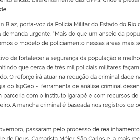
de.
 Blaz, porta-voz da Polícia Militar do Estado do Rio d
a demanda urgente. “Mais do que um anseio da popu
emos o modelo de policiamento nessas áreas mais se
etivo de fortalecer a segurança da população e melho
mitindo que cerca de três mil policiais militares faç
do. O reforço irá atuar na redução da criminalidade 
a do IspGeo - ferramenta de análise criminal desenv
m parceria com o Instituto Igarapé e com recursos 
eiro. A mancha criminal é baseada nos registros de o
novembro, passaram pelo processo de realinhamento
e de Deus, Camarista Méier, São Carlos e, a mais rec