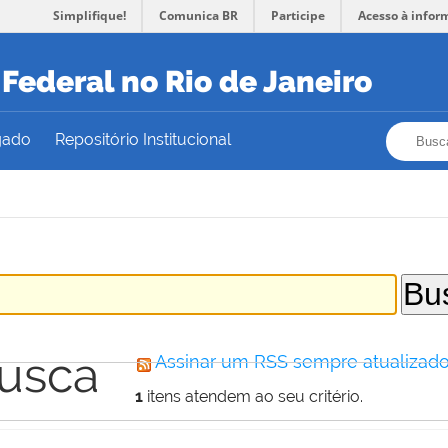
Simplifique!
Comunica BR
Participe
Acesso à infor
Federal no Rio de Janeiro
Busca
Busca
gado
Repositório Institucional
busca
Assinar um RSS sempre atualizado
1
itens atendem ao seu critério.