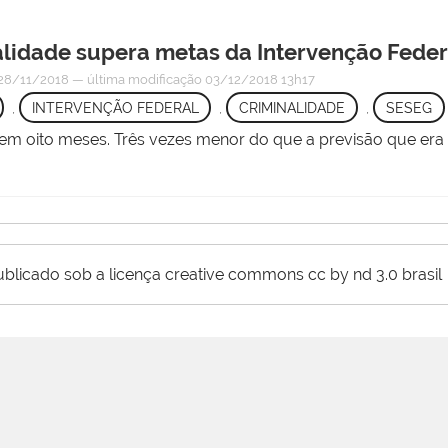
alidade supera metas da Intervenção Feder
28/11/2018
—
última modificação
03/12/2018 13h17
,
INTERVENÇÃO FEDERAL
,
CRIMINALIDADE
,
SESEG
 em oito meses. Três vezes menor do que a previsão que era
ublicado sob a licença creative commons cc by nd 3.0 brasil