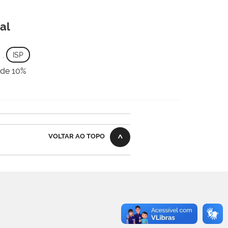
al
,
ISP
 de 10%
VOLTAR AO TOPO