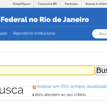
Simplifique!
Comunica BR
Participe
Acesso à infor
Federal no Rio de Janeiro
Busca
Busca
gado
Repositório Institucional
busca
Assinar um RSS sempre atualizado
1
itens atendem ao seu critério.