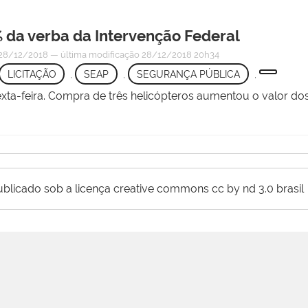
 da verba da Intervenção Federal
28/12/2018
—
última modificação
28/12/2018 20h34
LICITAÇÃO
,
SEAP
,
SEGURANÇA PÚBLICA
,
exta-feira. Compra de três helicópteros aumentou o valor d
ublicado sob a licença creative commons cc by nd 3.0 brasil