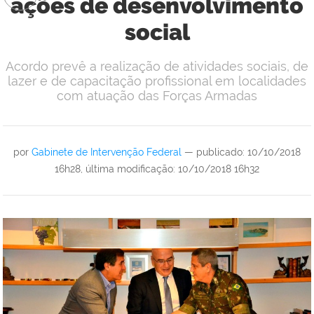
ações de desenvolvimento
social
Acordo prevê a realização de atividades sociais, de
lazer e de capacitação profissional em localidades
com atuação das Forças Armadas
por
Gabinete de Intervenção Federal
—
publicado
:
10/10/2018
16h28
,
última modificação
:
10/10/2018 16h32