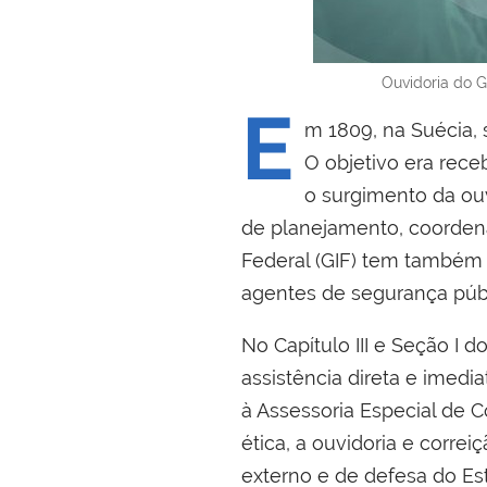
Ouvidoria do 
E
m 1809, na Suécia,
O objetivo era rece
o surgimento da ouv
de planejamento, coordena
Federal (GIF) tem também
agentes de segurança públ
No Capítulo III e Seção I 
assistência direta e imedi
à Assessoria Especial de C
ética, a ouvidoria e corre
externo e de defesa do Es