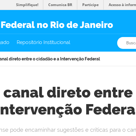
Simplifique!
Comunica BR
Participe
Acesso à infor
Federal no Rio de Janeiro
Busca
Busca
gado
Repositório Institucional
anal direto entre o cidadão e a Intervenção Federal
 canal direto entre
Intervenção Federa
nse pode encaminhar sugestões e críticas para o ca