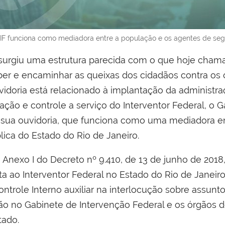
GIF funciona como mediadora entre a população e os agentes de seg
 surgiu uma estrutura parecida com o que hoje chama
ber e encaminhar as queixas dos cidadãos contra os ó
idoria está relacionado à implantação da administr
ção e controle a serviço do Interventor Federal, o 
 sua ouvidoria, que funciona como uma mediadora en
ica do Estado do Rio de Janeiro.
do Anexo I do Decreto nº 9.410, de 13 de junho de 2018
ata ao Interventor Federal no Estado do Rio de Janeiro
ontrole Interno auxiliar na interlocução sobre assun
ição no Gabinete de Intervenção Federal e os órgãos d
tado.