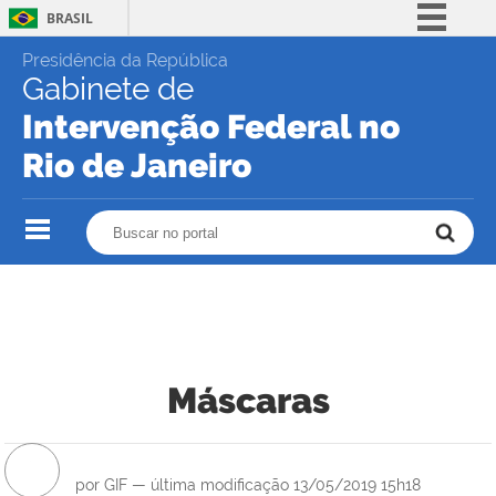
BRASIL
Skip
Simplifique!
Presidência da República
to
Gabinete de
content.
Comunica BR
|
Intervenção Federal no
Participe
Skip
to
Rio de Janeiro
Acesso à informação
navigation
Legislação
Buscar no portal
Buscar no portal
Canais
Máscaras
por
GIF
—
última modificação
13/05/2019 15h18