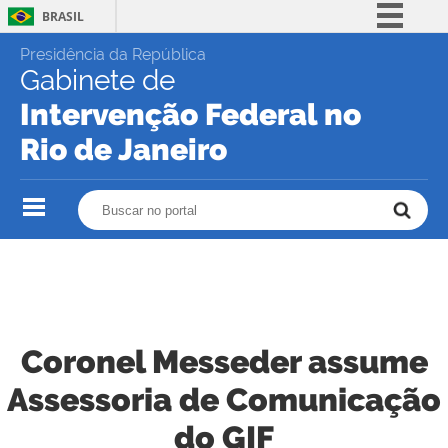
BRASIL
Skip
Simplifique!
Presidência da República
to
Gabinete de
content.
Comunica BR
|
Intervenção Federal no
Participe
Skip
to
Rio de Janeiro
Acesso à informação
navigation
Legislação
Buscar no portal
Buscar no portal
Canais
Coronel Messeder assume
Assessoria de Comunicação
do GIF