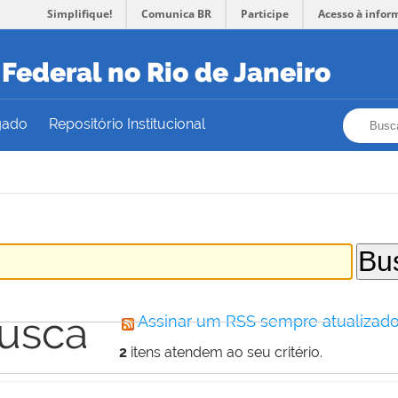
Simplifique!
Comunica BR
Participe
Acesso à infor
Federal no Rio de Janeiro
Busca
Busca
gado
Repositório Institucional
busca
Assinar um RSS sempre atualizado
2
itens atendem ao seu critério.