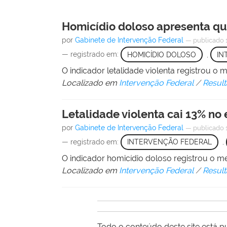
Homicídio doloso apresenta q
por
Gabinete de Intervenção Federal
—
publicado
— registrado em:
HOMICÍDIO DOLOSO
,
IN
O indicador letalidade violenta registrou 
Localizado em
Intervenção Federal
/
Resul
Letalidade violenta cai 13% no
por
Gabinete de Intervenção Federal
—
publicado
— registrado em:
INTERVENÇÃO FEDERAL
,
O indicador homicídio doloso registrou o 
Localizado em
Intervenção Federal
/
Resul
Todo o conteúdo deste site está p