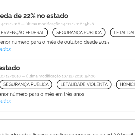
ueda de 22% no estado
14/11/2018
—
última modificação
14/11/2018 15h28
TERVENÇÃO FEDERAL
,
SEGURANÇA PÚBLICA
,
LETALIDA
o menor número para o mês de outubro desde 2015
tados
 estado
18/12/2018
—
última modificação
18/12/2018 15h00
SEGURANÇA PÚBLICA
,
LETALIDADE VIOLENTA
,
HOMIC
menor número para o mês em três anos
tados
ublicado sob a licença creative commons cc by nd 3.0 brasil