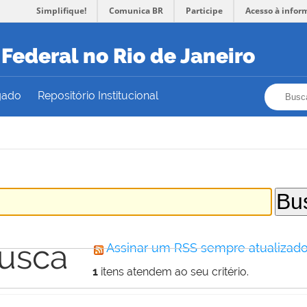
Simplifique!
Comunica BR
Participe
Acesso à infor
Federal no Rio de Janeiro
Busca
Busca
gado
Repositório Institucional
busca
Assinar um RSS sempre atualizado
1
itens atendem ao seu critério.