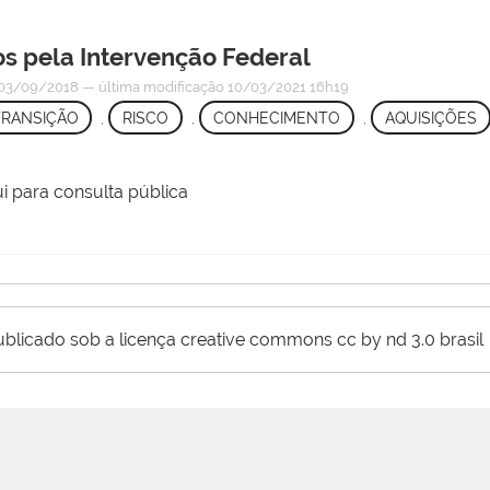
s pela Intervenção Federal
03/09/2018
—
última modificação
10/03/2021 16h19
TRANSIÇÃO
,
RISCO
,
CONHECIMENTO
,
AQUISIÇÕES
i para consulta pública
ublicado sob a licença creative commons cc by nd 3.0 brasil