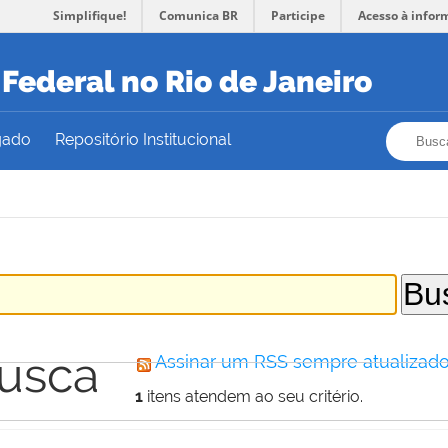
Simplifique!
Comunica BR
Participe
Acesso à infor
Federal no Rio de Janeiro
Busca
Busca
gado
Repositório Institucional
busca
Assinar um RSS sempre atualizado
1
itens atendem ao seu critério.