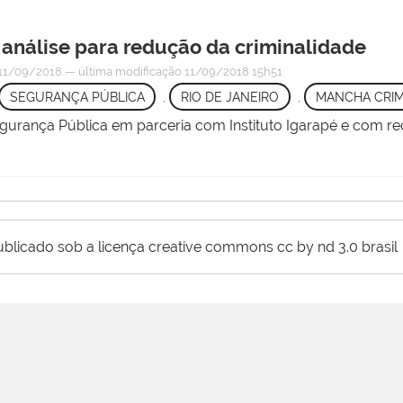
 análise para redução da criminalidade
11/09/2018
—
última modificação
11/09/2018 15h51
SEGURANÇA PÚBLICA
,
RIO DE JANEIRO
,
MANCHA CRIM
Segurança Pública em parceria com Instituto Igarapé e com r
ublicado sob a licença creative commons cc by nd 3.0 brasil