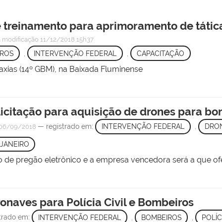
treinamento para aprimoramento de tátic
a modificação
11/12/2018 15h37
IROS
,
INTERVENÇÃO FEDERAL
,
CAPACITAÇÃO
axias (14º GBM), na Baixada Fluminense
licitação para aquisição de drones para b
— registrado em:
INTERVENÇÃO FEDERAL
,
DRO
06/09/2018
 JANEIRO
 de pregão eletrônico e a empresa vencedora será a que o
ronaves para Polícia Civil e Bombeiros
trado em:
INTERVENÇÃO FEDERAL
,
BOMBEIROS
,
POLÍC