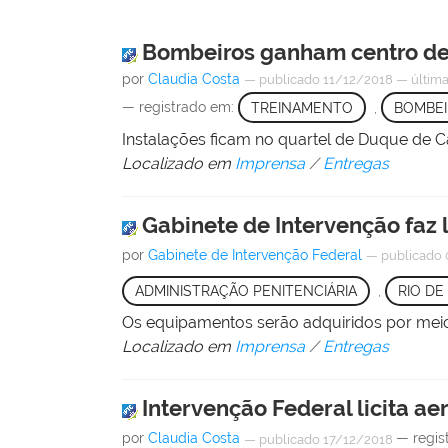
Bombeiros ganham centro de 
por
Claudia Costa
—
publicado
11/12/2018
—
últim
— registrado em:
TREINAMENTO
,
BOMBE
Instalações ficam no quartel de Duque de C
Localizado em
Imprensa
/
Entregas
Gabinete de Intervenção faz 
por
Gabinete de Intervenção Federal
—
publicado
ADMINISTRAÇÃO PENITENCIÁRIA
,
RIO DE
Os equipamentos serão adquiridos por meio
Localizado em
Imprensa
/
Entregas
Intervenção Federal licita ae
por
Claudia Costa
— regis
—
publicado
17/12/2018