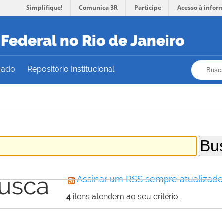
Simplifique!
Comunica BR
Participe
Acesso à infor
Federal no Rio de Janeiro
Busca
Busca
gado
Repositório Institucional
busca
Assinar um RSS sempre atualizado
4
itens atendem ao seu critério.