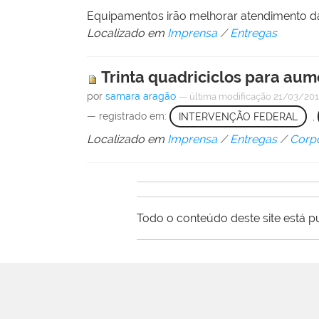
Equipamentos irão melhorar atendimento da
Localizado em
Imprensa
/
Entregas
Trinta quadriciclos para aume
por
samara aragão
—
última modificação
21/03/201
— registrado em:
INTERVENÇÃO FEDERAL
,
Localizado em
Imprensa
/
Entregas
/
Corpo
Todo o conteúdo deste site está p