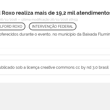
Roxo realiza mais de 19,2 mil atendimento
26/11/2018
—
última modificação
26/11/2018 16h59
ELFORD ROXO
,
INTERVENÇÃO FEDERAL
 oferecidos durante o evento, no município da Baixada Flumi
ublicado sob a licença creative commons cc by nd 3.0 brasil