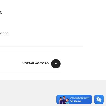
s
nense
VOLTAR AO TOPO