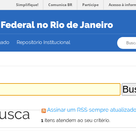
Simplifique!
Comunica BR
Participe
Acesso à infor
Federal no Rio de Janeiro
Busca
Busca
gado
Repositório Institucional
busca
Assinar um RSS sempre atualizado
1
itens atendem ao seu critério.