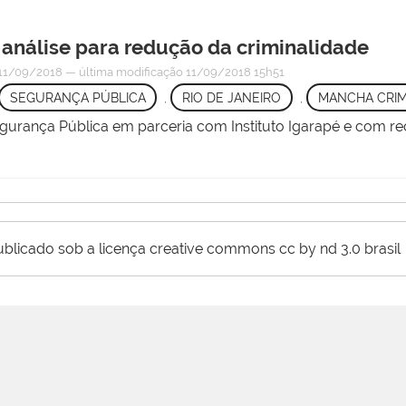
 análise para redução da criminalidade
11/09/2018
—
última modificação
11/09/2018 15h51
SEGURANÇA PÚBLICA
,
RIO DE JANEIRO
,
MANCHA CRIM
Segurança Pública em parceria com Instituto Igarapé e com r
ublicado sob a licença creative commons cc by nd 3.0 brasil