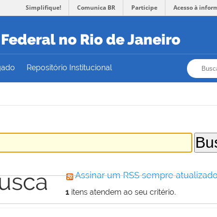
Simplifique!
Comunica BR
Participe
Acesso à infor
Federal no Rio de Janeiro
Busca
Busca
gado
Repositório Institucional
busca
Assinar um RSS sempre atualizado
1
itens atendem ao seu critério.