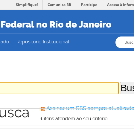
Simplifique!
Comunica BR
Participe
Acesso à infor
Federal no Rio de Janeiro
Busca
Busca
gado
Repositório Institucional
busca
Assinar um RSS sempre atualizado
1
itens atendem ao seu critério.