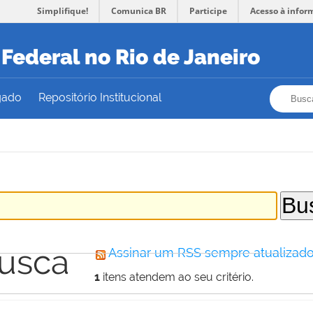
Simplifique!
Comunica BR
Participe
Acesso à infor
Federal no Rio de Janeiro
Busca
Busca
gado
Repositório Institucional
busca
Assinar um RSS sempre atualizado
1
itens atendem ao seu critério.