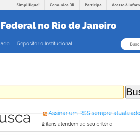
Simplifique!
Comunica BR
Participe
Acesso à infor
Federal no Rio de Janeiro
Busca
Busca
gado
Repositório Institucional
busca
Assinar um RSS sempre atualizado
2
itens atendem ao seu critério.