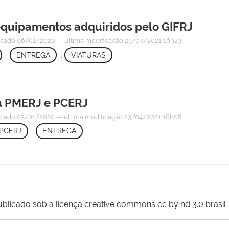
 equipamentos adquiridos pelo GIFRJ
icado
06/01/2020
—
última modificação
23/04/2021 16h23
,
ENTREGA
,
VIATURAS
 a PMERJ e PCERJ
icado
03/01/2020
—
última modificação
23/04/2021 16h08
PCERJ
,
ENTREGA
ublicado sob a licença creative commons cc by nd 3.0 brasil