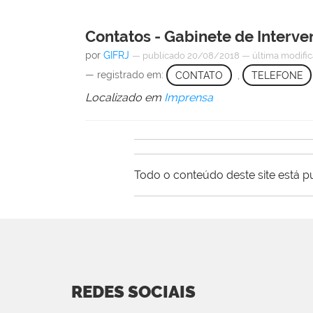
Contatos - Gabinete de Interv
por
GIFRJ
—
publicado
20/08/2018
—
última modifi
— registrado em:
CONTATO
,
TELEFONE
Localizado em
Imprensa
Todo o conteúdo deste site está p
REDES SOCIAIS