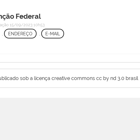
enção Federal
cação
15/09/2023 10h53
,
ENDEREÇO
,
E-MAIL
ublicado sob a licença creative commons cc by nd 3.0 brasil