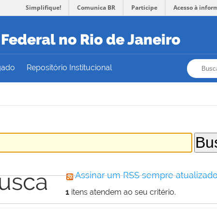
Simplifique!
Comunica BR
Participe
Acesso à infor
Federal no Rio de Janeiro
Busca
Busca
gado
Repositório Institucional
busca
Assinar um RSS sempre atualizado
1
itens atendem ao seu critério.