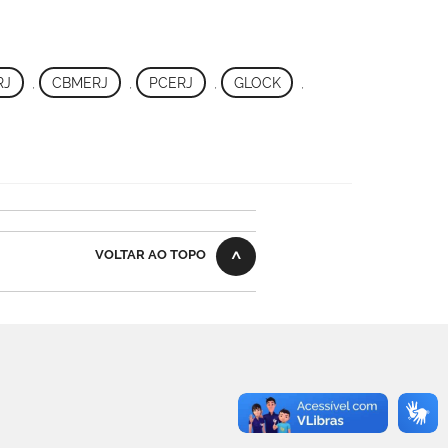
RJ
,
CBMERJ
,
PCERJ
,
GLOCK
,
VOLTAR AO TOPO