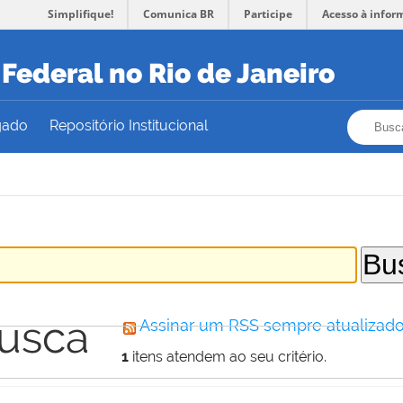
Simplifique!
Comunica BR
Participe
Acesso à infor
Federal no Rio de Janeiro
Busca
Busca
gado
Repositório Institucional
busca
Assinar um RSS sempre atualizado
1
itens atendem ao seu critério.