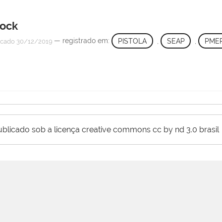
lock
— registrado em:
PISTOLA
,
SEAP
,
PME
icado
30/12/2019
ublicado sob a licença creative commons cc by nd 3.0 brasil