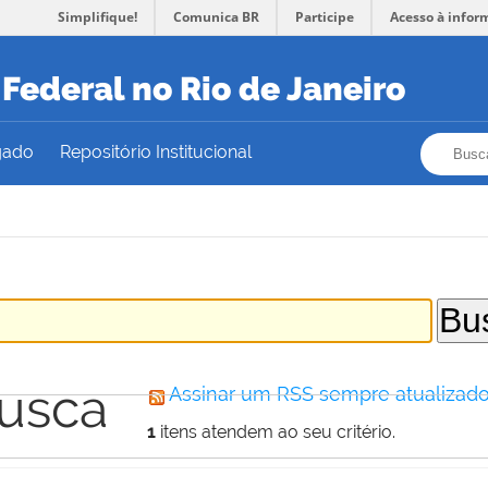
Simplifique!
Comunica BR
Participe
Acesso à infor
Federal no Rio de Janeiro
Busca
Busca
gado
Repositório Institucional
busca
Assinar um RSS sempre atualizado
1
itens atendem ao seu critério.