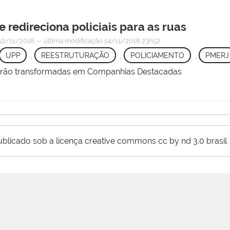
 redireciona policiais para as ruas
12/11/2018
—
última modificação
14/11/2018 23h52
UPP
,
REESTRUTURAÇÃO
,
POLICIAMENTO
,
PMERJ
serão transformadas em Companhias Destacadas
ublicado sob a licença creative commons cc by nd 3.0 brasil