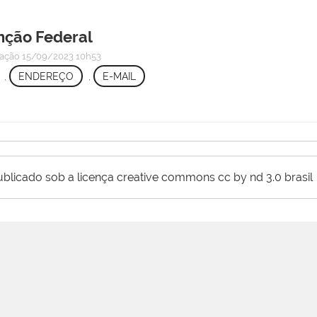
enção Federal
cação
15/09/2023 10h53
,
ENDEREÇO
,
E-MAIL
ublicado sob a licença creative commons cc by nd 3.0 brasil