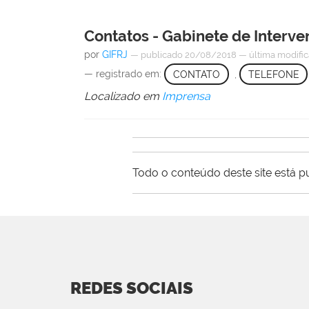
Contatos - Gabinete de Interv
por
GIFRJ
—
publicado
20/08/2018
—
última modifi
— registrado em:
CONTATO
,
TELEFONE
Localizado em
Imprensa
Todo o conteúdo deste site está p
REDES SOCIAIS