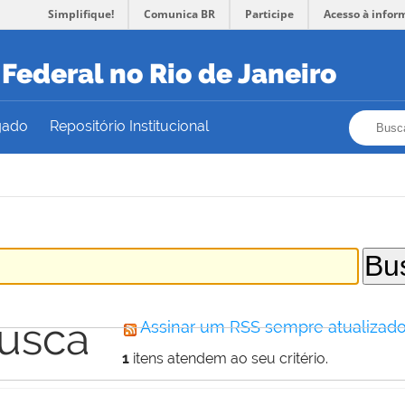
Simplifique!
Comunica BR
Participe
Acesso à infor
Federal no Rio de Janeiro
Busca
Busca
gado
Repositório Institucional
busca
Assinar um RSS sempre atualizado
1
itens atendem ao seu critério.