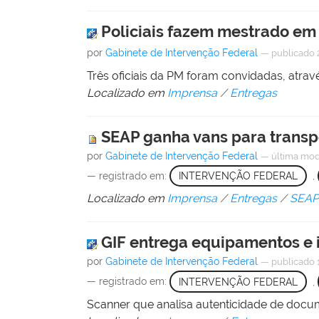
Policiais fazem mestrado em 
por
Gabinete de Intervenção Federal
—
publicado
Três oficiais da PM foram convidadas, atra
Localizado em
Imprensa
/
Entregas
SEAP ganha vans para transp
por
Gabinete de Intervenção Federal
—
última mod
— registrado em:
INTERVENÇÃO FEDERAL
,
Localizado em
Imprensa
/
Entregas
/
SEAP 
GIF entrega equipamentos e 
por
Gabinete de Intervenção Federal
—
publicado
— registrado em:
INTERVENÇÃO FEDERAL
,
Scanner que analisa autenticidade de docum