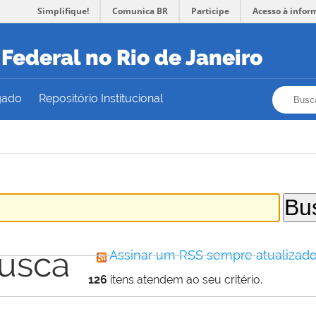
Simplifique!
Comunica BR
Participe
Acesso à infor
Federal no Rio de Janeiro
Busca
Busca
gado
Repositório Institucional
busca
Assinar um RSS sempre atualizado
126
itens atendem ao seu critério.