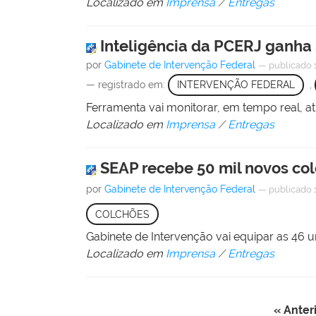
Localizado em
Imprensa
/
Entregas
Inteligência da PCERJ ganha
por
Gabinete de Intervenção Federal
—
publicado
— registrado em:
INTERVENÇÃO FEDERAL
,
Ferramenta vai monitorar, em tempo real, a
Localizado em
Imprensa
/
Entregas
SEAP recebe 50 mil novos col
por
Gabinete de Intervenção Federal
—
publicado
COLCHÕES
Gabinete de Intervenção vai equipar as 46 
Localizado em
Imprensa
/
Entregas
« Anter