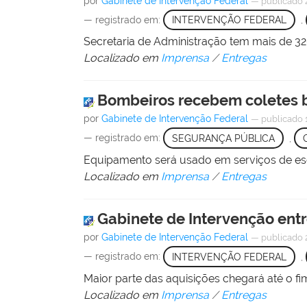
por
Gabinete de Intervenção Federal
—
publicado
— registrado em:
INTERVENÇÃO FEDERAL
,
Secretaria de Administração tem mais de 32
Localizado em
Imprensa
/
Entregas
Bombeiros recebem coletes b
por
Gabinete de Intervenção Federal
—
publicado
— registrado em:
SEGURANÇA PÚBLICA
,
Equipamento será usado em serviços de esc
Localizado em
Imprensa
/
Entregas
Gabinete de Intervenção ent
por
Gabinete de Intervenção Federal
—
publicado
— registrado em:
INTERVENÇÃO FEDERAL
,
Maior parte das aquisições chegará até o f
Localizado em
Imprensa
/
Entregas