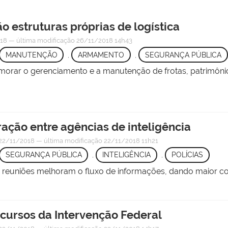
o estruturas próprias de logística
018
—
última modificação
26/11/2018 14h43
MANUTENÇÃO
,
ARMAMENTO
,
SEGURANÇA PÚBLICA
imorar o gerenciamento e a manutenção de frotas, patrimôni
ação entre agências de inteligência
22/11/2018
—
última modificação
22/11/2018 11h21
SEGURANÇA PÚBLICA
,
INTELIGÊNCIA
,
POLÍCIAS
 reuniões melhoram o fluxo de informações, dando maior con
ursos da Intervenção Federal