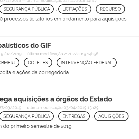
22/11/2018
—
última modificação
22/11/2018 14h17
SEGURANÇA PÚBLICA
,
LICITAÇÕES
,
RECURSO
0 processos licitatórios em andamento para aquisições
alísticos do GIF
19/02/2019
—
última modificação
21/02/2019 14h56
CBMERJ
,
COLETES
,
INTERVENÇÃO FEDERAL
olta e ações da corregedoria
rega aquisições a órgãos do Estado
27/03/2019
—
última modificação
03/04/2019 15h29
SEGURANÇA PÚBLICA
,
ENTREGAS
,
AQUISIÇÕES
im do primeiro semestre de 2019