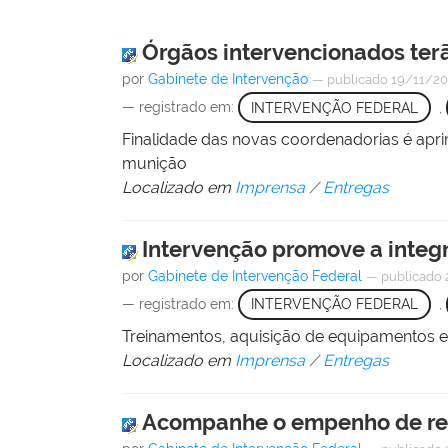
Órgãos intervencionados terã
por
Gabinete de Intervenção
—
publicado
19/11/2
— registrado em:
INTERVENÇÃO FEDERAL
,
Finalidade das novas coordenadorias é apr
munição
Localizado em
Imprensa
/
Entregas
Intervenção promove a integr
por
Gabinete de Intervenção Federal
—
publicado
— registrado em:
INTERVENÇÃO FEDERAL
,
Treinamentos, aquisição de equipamentos e
Localizado em
Imprensa
/
Entregas
Acompanhe o empenho de rec