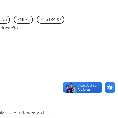
IAIS
,
PMERJ
,
MESTRADO
 Educação
itais foram doadas ao IIFP