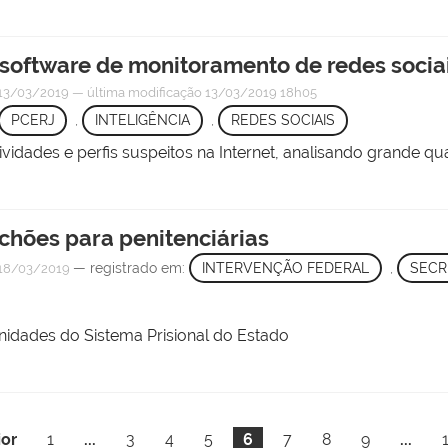
 software de monitoramento de redes socia
13/03/2019
—
última modificação
13/03/2019 18h05
PCERJ
,
INTELIGÊNCIA
,
REDES SOCIAIS
tividades e perfis suspeitos na Internet, analisando grande
chões para penitenciárias
— registrado em:
INTERVENÇÃO FEDERAL
,
SECR
18/03/2019
unidades do Sistema Prisional do Estado
ior
1
...
3
4
5
6
7
8
9
...