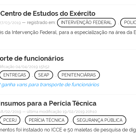
Centro de Estudos do Exército
— registrado em:
INTERVENÇÃO FEDERAL
,
POLIC
27/03/2019
vés da Intervenção Federal, para a especialização na área da
orte de funcionários
ificação
04/04/2019 15h52
ENTREGAS
,
SEAP
,
PENITENCIÁRIAS
ganha vans para transporte de funcionários
insumos para a Perícia Técnica
18/02/2019
—
última modificação
19/02/2019 20h10
PCERJ
,
PERÍCIA TÉCNICA
,
SEGURANÇA PÚBLICA
entos foi instalado no ICCE e 50 maletas de pesquisa de dig